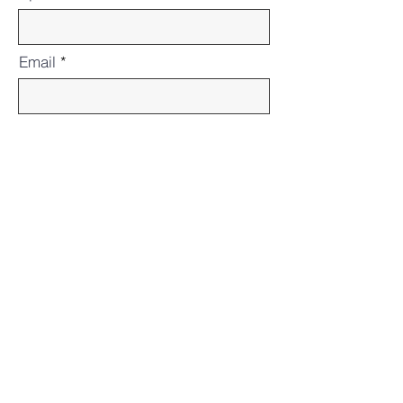
Email
Teléfono
Empresa
Déjanos un mensaje ...